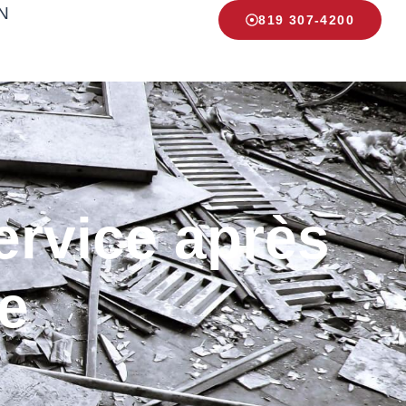
N
819 307-4200
ervice après
ie