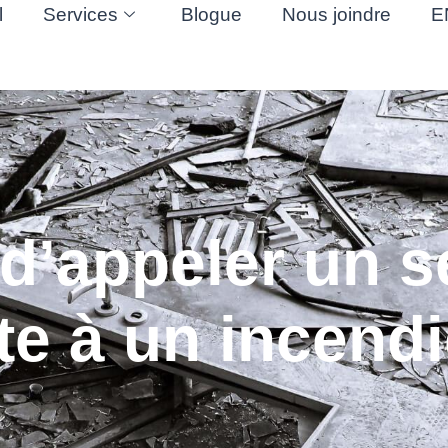
l
Services
Blogue
Nous joindre
E
d’appeler un s
ite à un incend