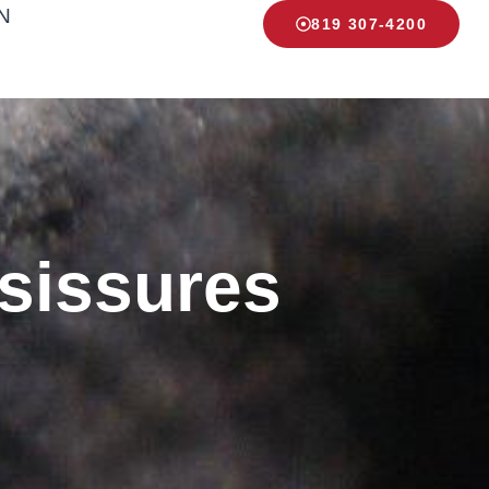
N
819 307-4200
isissures