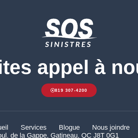
ites appel à no
819 307-4200
eil
Services
Blogue
Nous joindre
oul. de la Gappe, Gatineau, QC J8T 0G1