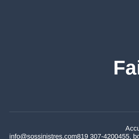
Fa
Accu
info@sossinistres.com
819 307-4200
455, b