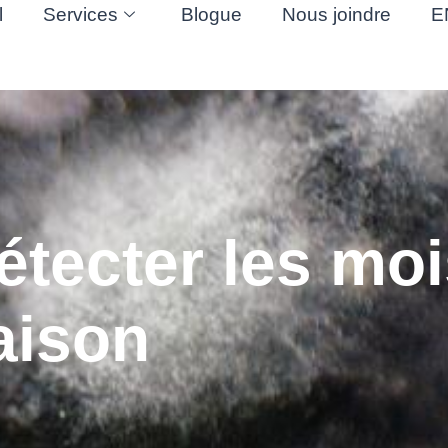
l
Services
Blogue
Nous joindre
E
étecter les mo
aison